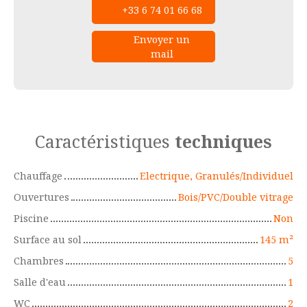
+33 6 74 01 66 68
Envoyer un
mail
Caractéristiques
techniques
Chauffage
Electrique, Granulés/Individuel
Ouvertures
Bois/PVC/Double vitrage
Piscine
Non
Surface au sol
145
m²
Chambres
5
Salle d'eau
1
WC
2