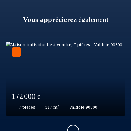
Vous apprécierez
également
172 000
€
7
pièces
117
m²
Valdoie 90300