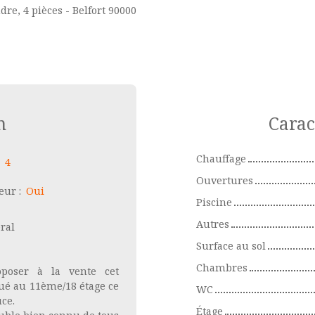
re, 4 pièces - Belfort 90000
n
Carac
Chauffage
:
4
Ouvertures
eur
:
Oui
Piscine
Autres
éral
Surface au sol
Chambres
oposer à la vente cet
ué au 11ème/18 étage ce
WC
ce.
Étage