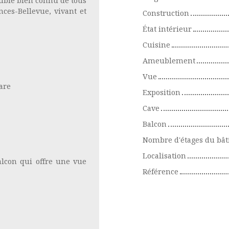
uble bien connu de tous
nces-Bellevue, vivant et
Construction
État intérieur
Cuisine
Ameublement
Vue
gare
Exposition
Cave
Balcon
Nombre d'étages du bâ
Localisation
alcon qui offre une vue
Référence