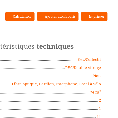
Calculatrice
Ajouter aux favoris
Imprimer
téristiques
techniques
Gaz/Collectif
PVC/Double vitrage
Non
Fibre optique, Gardien, Interphone, Local à vélo
74
m²
2
1
11