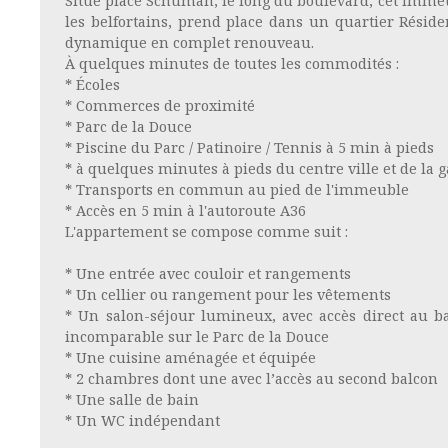
Situé place Schuman, le long du boulevard, cet imme
les belfortains, prend place dans un quartier Réside
dynamique en complet renouveau.
À quelques minutes de toutes les commodités :
* Écoles
* Commerces de proximité
* Parc de la Douce
* Piscine du Parc / Patinoire / Tennis à 5 min à pieds
* à quelques minutes à pieds du centre ville et de la 
* Transports en commun au pied de l'immeuble
* Accès en 5 min à l'autoroute A36
L'appartement se compose comme suit :
* Une entrée avec couloir et rangements
* Un cellier ou rangement pour les vêtements
* Un salon-séjour lumineux, avec accès direct au b
incomparable sur le Parc de la Douce
* Une cuisine aménagée et équipée
* 2 chambres dont une avec l’accès au second balcon
* Une salle de bain
* Un WC indépendant