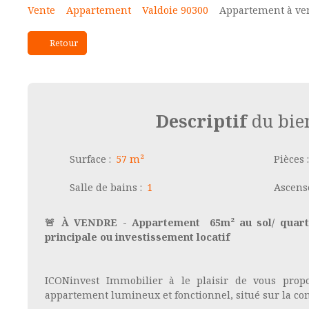
Vente
Appartement
Valdoie 90300
Appartement à ven
Retour
Descriptif
du bie
Surface
:
57
m²
Pièces
Salle de bains
:
1
Ascens
🚨 À VENDRE - Appartement 65m² au sol/ quarti
principale ou investissement locatif
ICONinvest Immobilier à le plaisir de vous prop
appartement lumineux et fonctionnel, situé sur la c