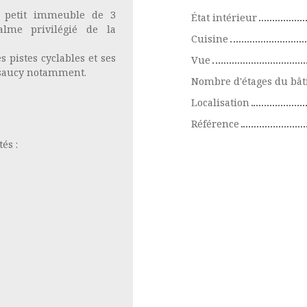
un petit immeuble de 3
État intérieur
lme privilégié de la
Cuisine
 pistes cyclables et ses
Vue
lsaucy notamment.
Nombre d'étages du bâ
Localisation
Référence
és :