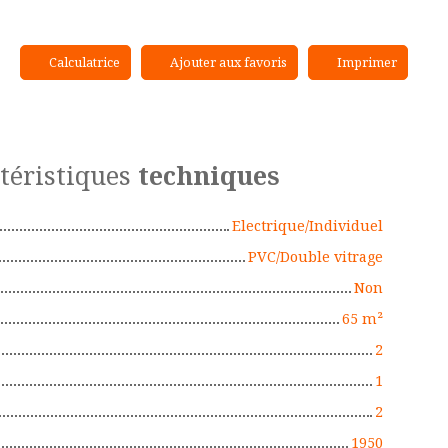
Calculatrice
Ajouter aux favoris
Imprimer
téristiques
techniques
Electrique/Individuel
PVC/Double vitrage
Non
65
m²
2
1
2
1950