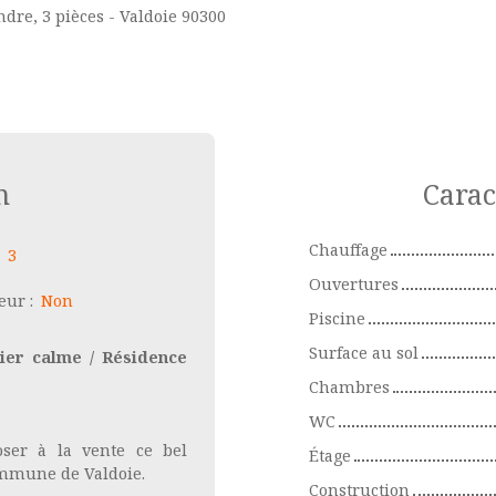
dre, 3 pièces - Valdoie 90300
n
Carac
Chauffage
:
3
Ouvertures
eur
:
Non
Piscine
Surface au sol
er calme / Résidence
Chambres
WC
oser à la vente ce bel
Étage
ommune de Valdoie.
Construction