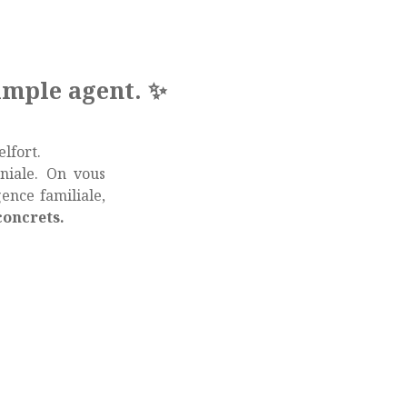
imple agent. ✨
elfort.
niale. On vous
ence familiale,
concrets.